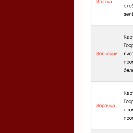
Златка
сте
зел
Кар
Гос
Зольский
лис
про
бел
Кар
Гос
Зорачка
про
про