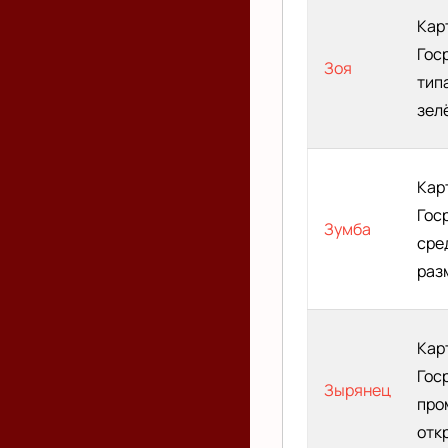
Кар
Гос
Зоя
тип
зел
Кар
Гос
Зумба
сре
раз
Кар
Гос
Зырянец
про
отк