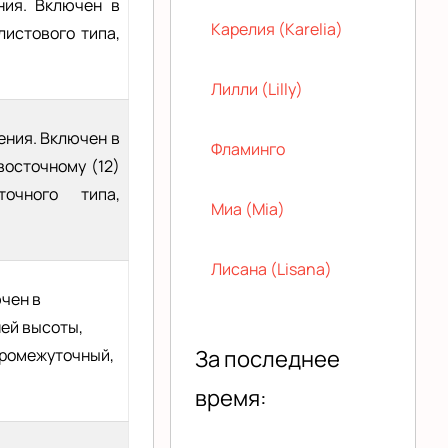
ния. Включен в
Карелия (Karelia)
листового типа,
Лилли (Lilly)
ения. Включен в
Фламинго
восточному (12)
очного типа,
Миа (Mia)
Лисана (Lisana)
чен в
ней высоты,
промежуточный,
За последнее
время: