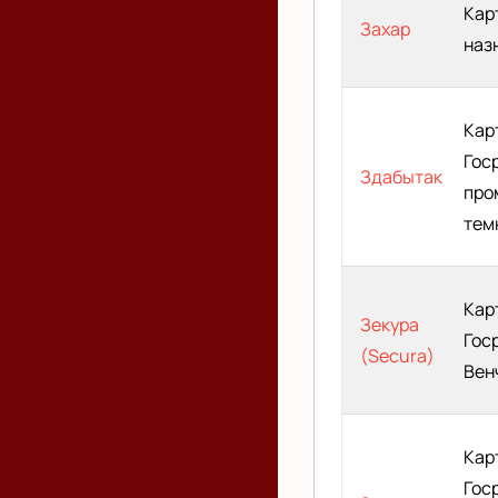
Кар
Захар
наз
Кар
Гос
Здабытак
про
тем
Кар
Зекура
Гос
(Secura)
Вен
Кар
Гос