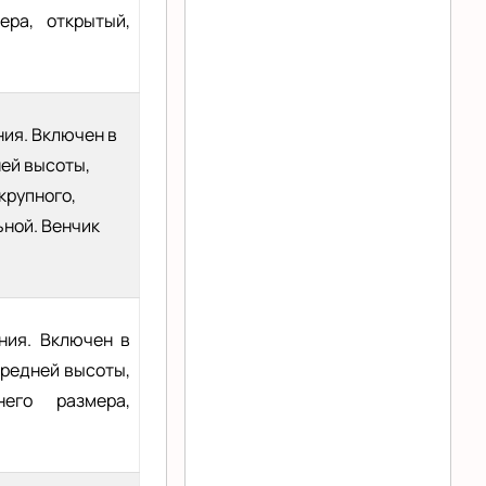
ера, открытый,
ния. Включен в
ней высоты,
крупного,
ьной. Венчик
ния. Включен в
средней высоты,
него размера,