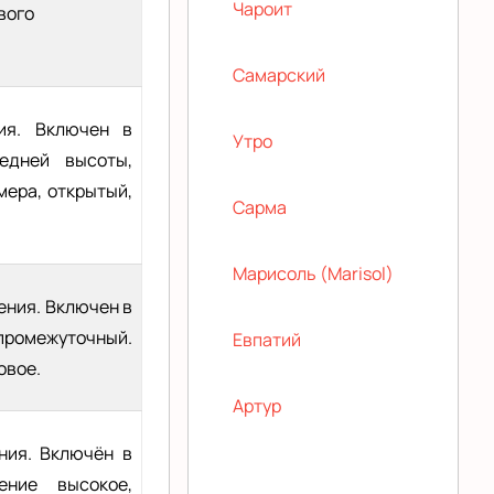
Чароит
вого
Самарский
ния. Включен в
Утро
едней высоты,
мера, открытый,
Сарма
Марисоль (Marisol)
ения. Включен в
промежуточный.
Евпатий
овое.
Артур
ния. Включён в
ение высокое,