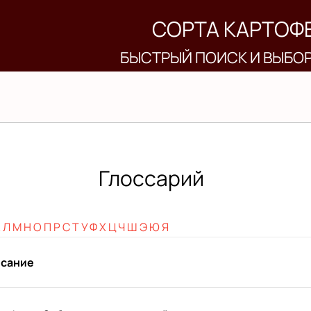
СОРТА КАРТОФ
БЫСТРЫЙ ПОИСК И ВЫБО
Глоссарий
К
Л
М
Н
О
П
Р
С
Т
У
Ф
Х
Ц
Ч
Ш
Э
Ю
Я
сание