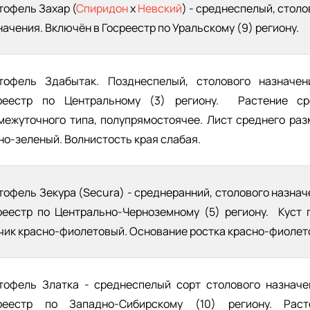
тофель Захар (
Спиридон
х
Невский
) - среднеспелый, столо
начения. Включён в Госреестр по Уральскому (9) региону.
тофель Здабытак. Позднеспелый, столового назначе
реестр по Центральному (3) региону. Растение ср
межуточного типа, полупрямостоячее. Лист среднего раз
но-зеленый. Волнистость края слабая.
тофель Зекура (Secura) - среднеранний, столового назнач
реестр по Центрально-Черноземному (5) региону. Куст 
чик красно-фиолетовый. Основание ростка красно-фиолет
тофель Златка - среднеспелый сорт столового назначе
реестр по Западно-Сибирскому (10) региону. Раст