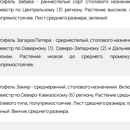
тофель Забава - раннеспелый сорт столового назначе
реестр по Центральному (3) региону. Растение высокое, 
упрямостоячее. Лист среднего размера, зеленый.
тофель Загадка Питера - среднеспелый, столового назнач
реестр по Северному (1), Северо-Западному (2) и Дальне
ионам. Растение низкое до среднего, промежут
упрямостоячее.
тофель Замир - среднеранний, столового назначения. Вклю
реестр по Северо-Кавказскому (6) региону. Растение сред
блевого типа, полупрямостоячее. Лист среднего размера, 
еный. Венчик среднего размера.