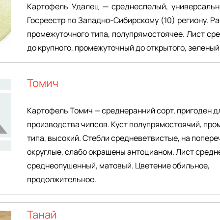
Картофель Удалец — среднеспелый, универсальн
Госреестр по Западно-Сибирскому (10) региону. Ра
промежуточного типа, полупрямостоячее. Лист ср
до крупного, промежуточный до открытого, зеленый
Томич
Картофель Томич — среднеранний сорт, пригоден д
производства чипсов. Куст полупрямостоячий, пр
типа, высокий. Стебли средневетвистые, на попере
округлые, слабо окрашены антоцианом. Лист сред
среднеопушенный, матовый. Цветение обильное,
продолжительное.
Танай