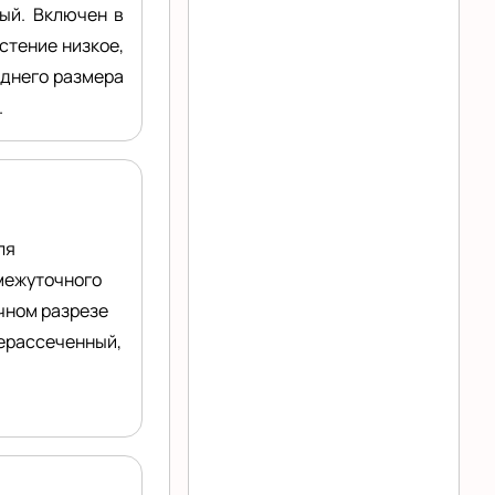
ый. Включен в
стение низкое,
еднего размера
.
ля
омежуточного
чном разрезе
нерассеченный,