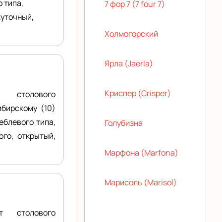
 типа,
7 фор 7 (7 four 7)
жуточный,
Холмогорский
Ярла (Jaerla)
Криспер (Crisper)
 столового
бирскому (10)
еблевого типа,
Голубизна
го, открытый,
Марфона (Marfona)
Марисоль (Marisol)
т столового