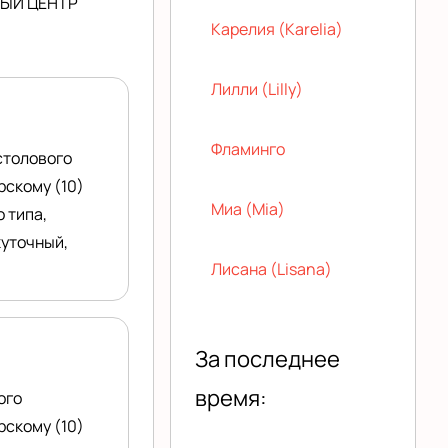
НЫЙ ЦЕНТР
Карелия (Karelia)
Лилли (Lilly)
Фламинго
столового
рскому (10)
Миа (Mia)
 типа,
жуточный,
Лисана (Lisana)
За последнее
время:
ого
рскому (10)