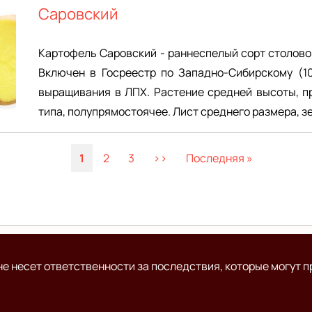
Саровский
Картофель Саровский - раннеспелый сорт столово
Включен в Госреестр по Западно-Сибирскому (10
выращивания в ЛПХ. Растение средней высоты, п
типа, полупрямостоячее. Лист среднего размера, з
Текущая
1
Page
2
Page
3
Следующая
››
Последняя
Последняя »
страница
страница
страница
е несет ответственности за последствия, которые могут п