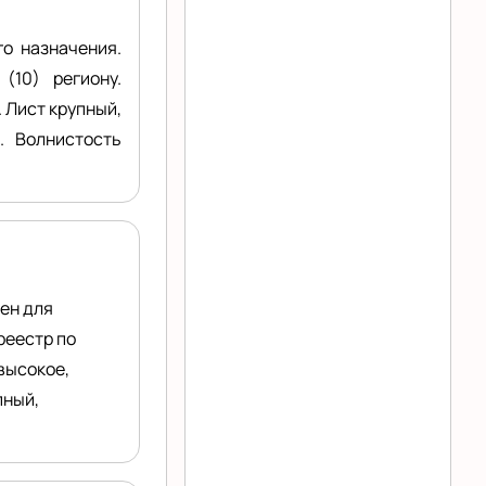
о назначения.
(10) региону.
 Лист крупный,
. Волнистость
ен для
реестр по
высокое,
пный,