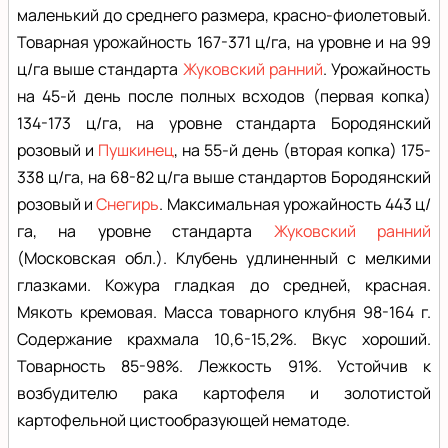
маленький до среднего размера, красно-фиолетовый.
Товарная урожайность 167-371 ц/га, на уровне и на 99
ц/га выше стандарта
Жуковский ранний
. Урожайность
на 45-й день после полных всходов (первая копка)
134-173 ц/га, на уровне стандарта Бородянский
розовый и
Пушкинец
, на 55-й день (вторая копка) 175-
338 ц/га, на 68-82 ц/га выше стандартов Бородянский
розовый и
Снегирь
. Максимальная урожайность 443 ц/
га, на уровне стандарта
Жуковский ранний
(Московская обл.). Клубень удлиненный с мелкими
глазками. Кожура гладкая до средней, красная.
Мякоть кремовая. Масса товарного клубня 98-164 г.
Содержание крахмала 10,6-15,2%. Вкус хороший.
Товарность 85-98%. Лежкость 91%. Устойчив к
возбудителю рака картофеля и золотистой
картофельной цистообразующей нематоде.