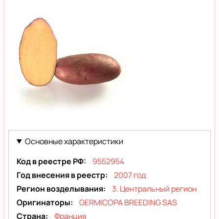
Шери
(Cherie)
Основные характеристики
Код в реестре РФ
9552954
Год внесения в реестр
2007 год
Регион возделывания
3. Центральный регион
Оригинаторы
GERMICOPA BREEDING SAS
Страна
Франция