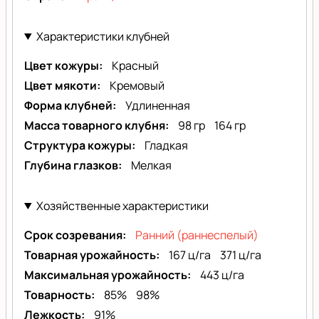
Характеристики клубней
Цвет кожуры
Красный
Цвет мякоти
Кремовый
Форма клубней
Удлиненная
Масса товарного клубня
98 гр
164 гр
Структура кожуры
Гладкая
Глубина глазков
Мелкая
Хозяйственные характеристики
Срок созревания
Ранний (раннеспелый)
Товарная урожайность
167 ц/га
371 ц/га
Максимальная урожайность
443 ц/га
Товарность
85%
98%
Лежкость
91%