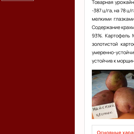
Товарная урожайн
-387 ц/га, на 78 ц
мелкими глазками
Содержание крахма
93%. Картофель М
золотистой карт
умеренно-устойчи
устойчив к морщин
Майский
цветок
Основные хара