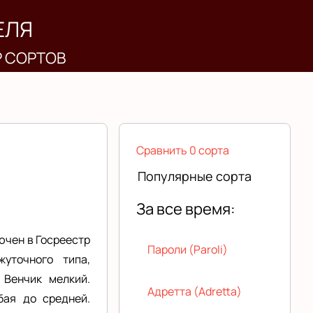
ЕЛЯ
Р СОРТОВ
Сравнить 0 сорта
Популярные сорта
За все время:
ючен в Госреестр
Пароли (Paroli)
уточного типа,
 Венчик мелкий.
Адретта (Adretta)
бая до средней.