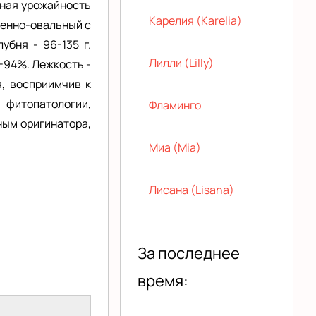
ьная урожайность
Карелия (Karelia)
ненно-овальный с
убня - 96-135 г.
Лилли (Lilly)
8-94%. Лежкость -
, восприимчив к
 фитопатологии,
Фламинго
ным оригинатора,
Миа (Mia)
Лисана (Lisana)
За последнее
время: