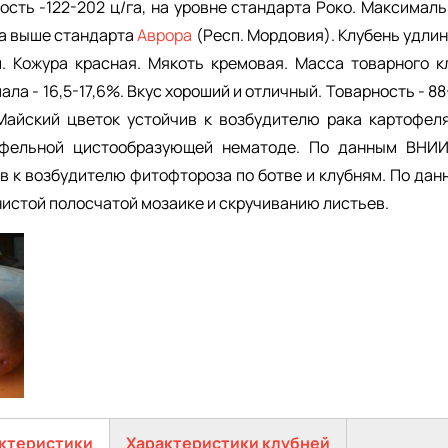
ость -122-202 ц/га, на уровне стандарта Роко. Максимал
/га выше стандарта
Аврора
(Респ. Мордовия). Клубень удли
. Кожура красная. Мякоть кремовая. Масса товарного кл
ла - 16,5-17,6%. Вкус хороший и отличный. Товарность - 8
айский цветок устойчив к возбудителю рака картофеля
офельной цистообразующей нематоде. По данным ВНИИ
в к возбудителю фитофтороза по ботве и клубням. По дан
истой полосчатой мозаике и скручиванию листьев.
ктеристики
Характеристики клубней