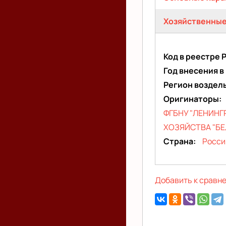
(активная
Хозяйственные
вкладка)
Код в реестре 
Год внесения в
Регион воздел
Оригинаторы
ФГБНУ "ЛЕНИН
ХОЗЯЙСТВА "БЕ
Страна
Росси
Добавить к сравн