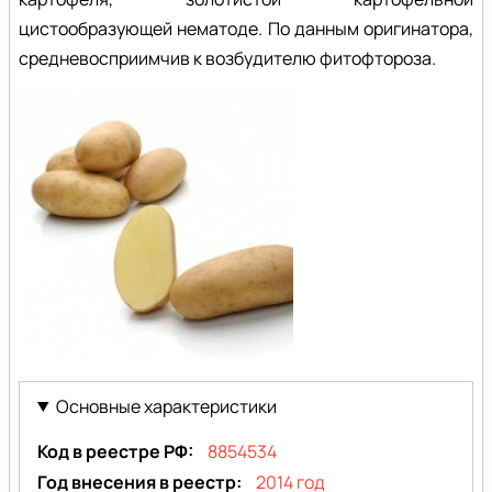
цистообразующей нематоде. По данным оригинатора,
средневосприимчив к возбудителю фитофтороза.
Людмила
(Ludmilla)
Основные характеристики
Код в реестре РФ
8854534
Год внесения в реестр
2014 год