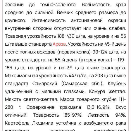
зеленый до темно-зеленого. Волнистость края
средняя до сильной. Венчик среднего размера до
крупного. Интенсивность антоциановой окраски
внутренней стороны отсутствует или очень слабая.
Товарная урожайность 188-430 ц/га, на уровне и на 55
ц/га выше стандарта
Ароза
. Урожайность на 45-й день
после полных всходов (первая копка) 99-124 ц/га, на
уровне стандарта, на 55-й день (вторая копка) - 119-
186 ц/га, на уровне и на 39 ц/га выше стандарта.
Максимальная урожайность 447 ц/га, на 208 ц/га выше
стандарта Самарский (Самарская обл.). Клубень
удлиненный с мелкими глазками. Кожура желтая.
Мякоть светло-желтая. Масса товарного клубня 111-
280 г. Содержание крахмала 13,3-16,9%. Вкус
отличный. Товарность 85-97%. Лежкость 94%.
Картофель Людмила устойчив к возбудителю рака
картофеля, золотистой картофельной