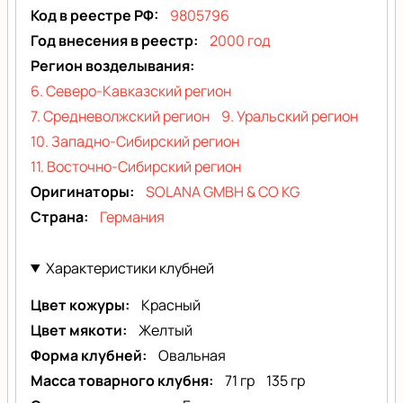
Код в реестре РФ
9805796
Год внесения в реестр
2000 год
Регион возделывания
6. Северо-Кавказский регион
7. Средневолжский регион
9. Уральский регион
10. Западно-Сибирский регион
11. Восточно-Сибирский регион
Оригинаторы
SOLANA GMBH & CO KG
Страна
Германия
Характеристики клубней
Цвет кожуры
Красный
Цвет мякоти
Желтый
Форма клубней
Овальная
Масса товарного клубня
71 гр
135 гр