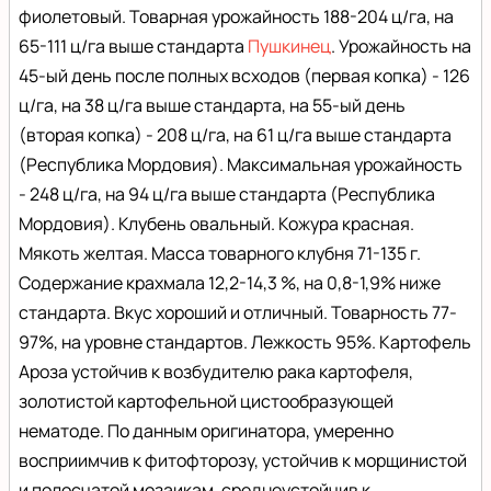
фиолетовый. Товарная урожайность 188-204 ц/га, на
65-111 ц/га выше стандарта
Пушкинец
. Урожайность на
45-ый день после полных всходов (первая копка) - 126
ц/га, на 38 ц/га выше стандарта, на 55-ый день
(вторая копка) - 208 ц/га, на 61 ц/га выше стандарта
(Республика Мордовия). Максимальная урожайность
- 248 ц/га, на 94 ц/га выше стандарта (Республика
Мордовия). Клубень овальный. Кожура красная.
Мякоть желтая. Масса товарного клубня 71-135 г.
Содержание крахмала 12,2-14,3 %, на 0,8-1,9% ниже
стандарта. Вкус хороший и отличный. Товарность 77-
97%, на уровне стандартов. Лежкость 95%. Картофель
Ароза устойчив к возбудителю рака картофеля,
золотистой картофельной цистообразующей
нематоде. По данным оригинатора, умеренно
восприимчив к фитофторозу, устойчив к морщинистой
и полосчатой мозаикам, среднеустойчив к