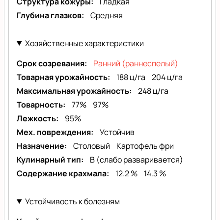
Структура кожуры
Гладкая
Глубина глазков
Средняя
Хозяйственные характеристики
Срок созревания
Ранний (раннеспелый)
Товарная урожайность
188 ц/га
204 ц/га
Максимальная урожайность
248 ц/га
Товарность
77%
97%
Лежкость
95%
Мех. повреждения
Устойчив
Назначение
Столовый
Картофель фри
Кулинарный тип
B (слабо разваривается)
Содержание крахмала
12.2 %
14.3 %
Устойчивость к болезням