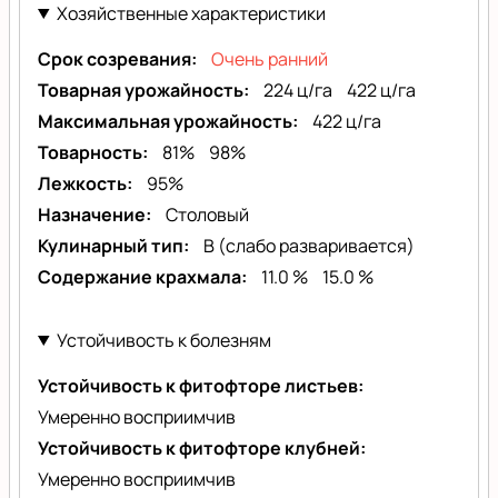
Хозяйственные характеристики
Срок созревания
Очень ранний
Товарная урожайность
224 ц/га
422 ц/га
Максимальная урожайность
422 ц/га
Товарность
81%
98%
Лежкость
95%
Назначение
Столовый
Кулинарный тип
B (слабо разваривается)
Содержание крахмала
11.0 %
15.0 %
Устойчивость к болезням
Устойчивость к фитофторе листьев
Умеренно восприимчив
Устойчивость к фитофторе клубней
Умеренно восприимчив