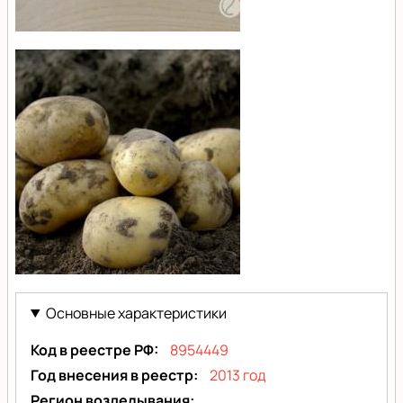
Коломба
(Colomba)
Коломба
(Colomba)
Основные характеристики
Код в реестре РФ
8954449
Год внесения в реестр
2013 год
Регион возделывания