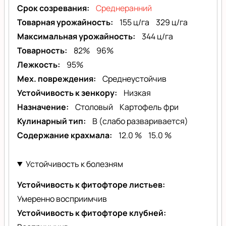
Срок созревания
Среднеранний
Товарная урожайность
155 ц/га
329 ц/га
Максимальная урожайность
344 ц/га
Товарность
82%
96%
Лежкость
95%
Мех. повреждения
Среднеустойчив
Устойчивость к зенкору
Низкая
Назначение
Столовый
Картофель фри
Кулинарный тип
B (слабо разваривается)
Содержание крахмала
12.0 %
15.0 %
Устойчивость к болезням
Устойчивость к фитофторе листьев
Умеренно восприимчив
Устойчивость к фитофторе клубней