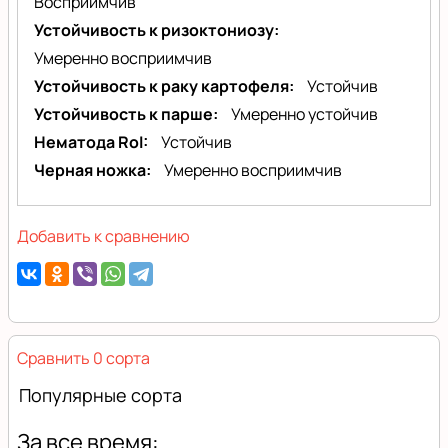
Восприимчив
Устойчивость к ризоктониозу
Умеренно восприимчив
Устойчивость к раку картофеля
Устойчив
Устойчивость к парше
Умеренно устойчив
Нематода RoI
Устойчив
Черная ножка
Умеренно восприимчив
Добавить к сравнению
Сравнить 0 сорта
Популярные сорта
За все время: