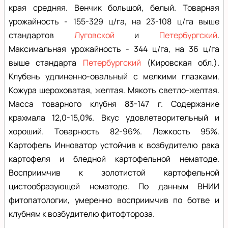
края средняя. Венчик большой, белый. Товарная
урожайность - 155-329 ц/га, на 23-108 ц/га выше
стандартов
Луговской
и
Петербургский
.
Максимальная урожайность - 344 ц/га, на 36 ц/га
выше стандарта
Петербургский
(Кировская обл.).
Клубень удлиненно-овальный с мелкими глазками.
Кожура шероховатая, желтая. Мякоть светло-желтая.
Масса товарного клубня 83-147 г. Содержание
крахмала 12,0-15,0%. Вкус удовлетворительный и
хороший. Товарность 82-96%. Лежкость 95%.
Картофель Инноватор устойчив к возбудителю рака
картофеля и бледной картофельной нематоде.
Восприимчив к золотистой картофельной
цистообразующей нематоде. По данным ВНИИ
фитопатологии, умеренно восприимчив по ботве и
клубням к возбудителю фитофтороза.