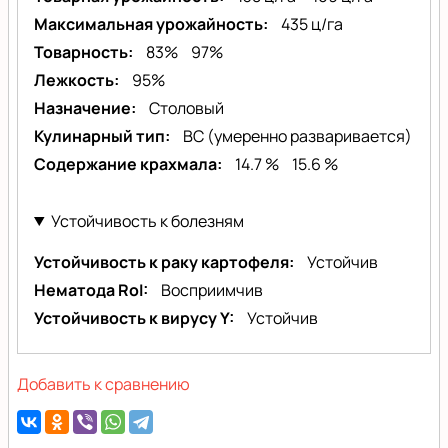
Максимальная урожайность
435 ц/га
Товарность
83%
97%
Лежкость
95%
Назначение
Столовый
Кулинарный тип
BC (умеренно разваривается)
Содержание крахмала
14.7 %
15.6 %
Устойчивость к болезням
Устойчивость к раку картофеля
Устойчив
Нематода RoI
Восприимчив
Устойчивость к вирусу Y
Устойчив
Добавить к сравнению