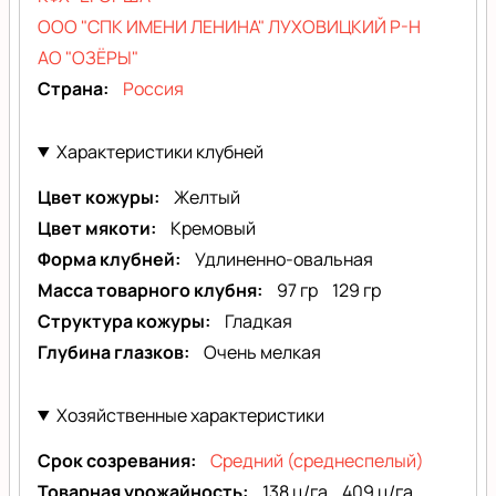
ООО "СПК ИМЕНИ ЛЕНИНА" ЛУХОВИЦКИЙ Р-Н
АО "ОЗЁРЫ"
Страна
Россия
Характеристики клубней
Цвет кожуры
Желтый
Цвет мякоти
Кремовый
Форма клубней
Удлиненно-овальная
Масса товарного клубня
97 гр
129 гр
Структура кожуры
Гладкая
Глубина глазков
Очень мелкая
Хозяйственные характеристики
Срок созревания
Средний (среднеспелый)
Товарная урожайность
138 ц/га
409 ц/га