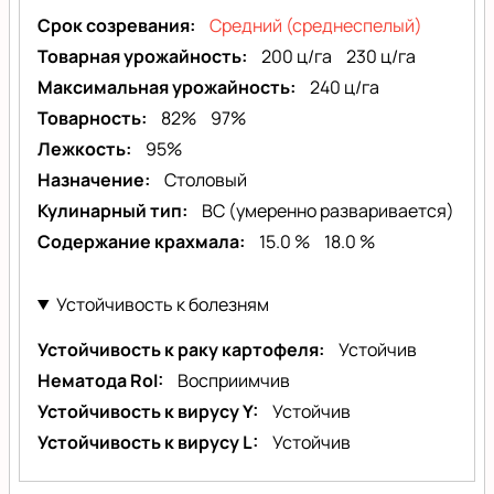
Срок созревания
Средний (среднеспелый)
Товарная урожайность
200 ц/га
230 ц/га
Максимальная урожайность
240 ц/га
Товарность
82%
97%
Лежкость
95%
Назначение
Столовый
Кулинарный тип
BC (умеренно разваривается)
Содержание крахмала
15.0 %
18.0 %
Устойчивость к болезням
Устойчивость к раку картофеля
Устойчив
Нематода RoI
Восприимчив
Устойчивость к вирусу Y
Устойчив
Устойчивость к вирусу L
Устойчив