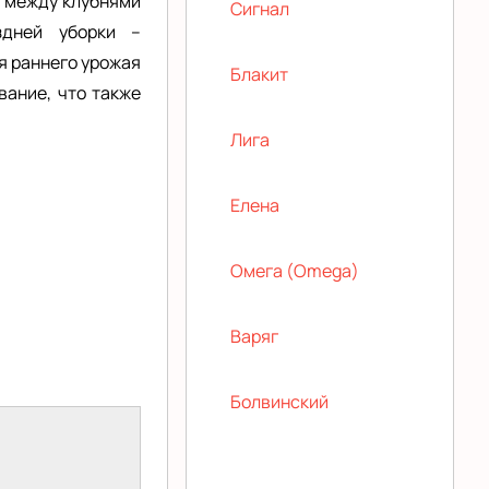
м между клубнями
Сигнал
здней уборки –
я раннего урожая
Блакит
ание, что также
Лига
Елена
Омега (Omega)
Варяг
Болвинский