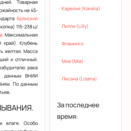
дней. Товарная
Карелия (Karelia)
рожайность на 45-
андарта
Б
рянский
Лилли (Lilly)
 копка) 115-238 ц/
а
. Максимальная
 край). Клубень
Фламинго
ть желтая. Масса
оший и отличный.
Миа (Mia)
озбудителю рака
По данным ВНИИ
Лисана (Lisana)
бням. По данным
тьев.
За последнее
ЛЫВАНИЯ.
время:
и влаге. Особо