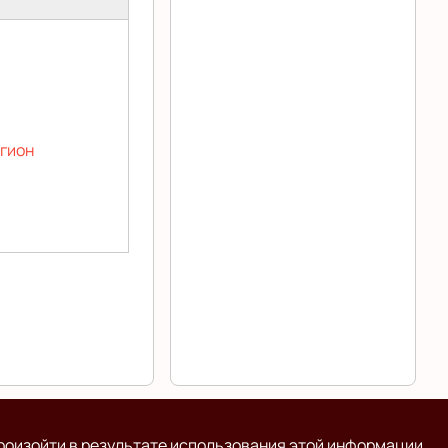
егион
роизойти в результате использования этой информации.