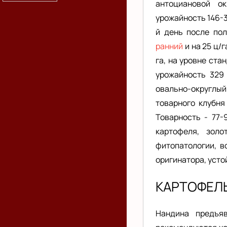
антоциановой о
урожайность 146-3
й день после пол
ранний
и на 25 ц/
га, на уровне ста
урожайность 329
овально-округлый
товарного клубня
Товарность - 77-
картофеля, зол
фитопатологии, в
оригинатора, усто
КАРТОФЕЛ
Нандина предъя