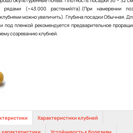
рошо окультуренные почвы. Плотность посадки 30 – 32 с
рядами (~43.000 растений/га).(При намерении по
клубнями можно увеличить). Глубина посадки Обычная. Дл
и под пленкой рекомендуется предварительное проращив
нему созреванию клубней.
ктеристики
Характеристики клубней
 характеристики
Устойчивость к болезням