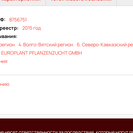
РФ
8756751
 реестр
2015 год
ывания
регион
4. Волго-Вятский регион
6. Северо-Кавказский р
EUROPLANT PFLANZENZUCHT GMBH
ния
ению
е несет ответственности за последствия, которые могут п