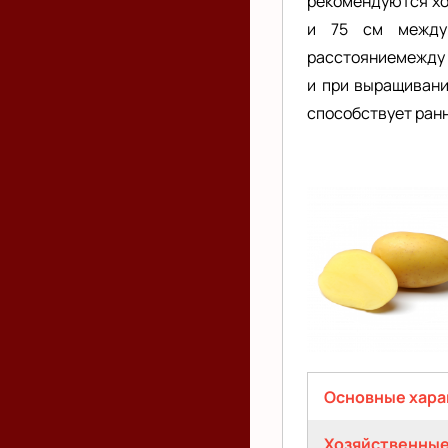
рекомендуются хо
и 75 см между 
расстояниемежду 
и при выращивани
способствует ран
Нандина
(Nandina)
Основные хара
(активная
Хозяйственные