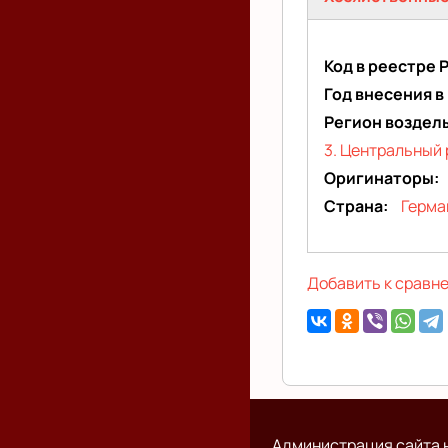
вкладка)
Код в реестре 
Год внесения в
Регион воздел
3. Центральный 
Оригинаторы
Страна
Герма
Добавить к сравн
Администрация сайта н