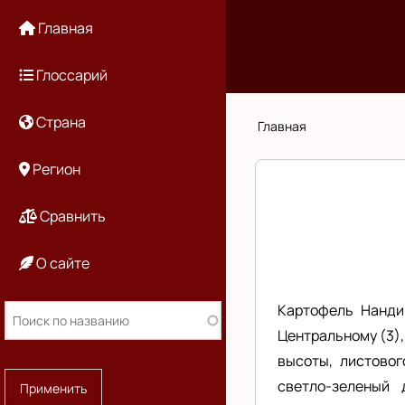
Перейти
Основная
Главная
к
основному
навигация
Глоссарий
содержанию
Страна
Строка
Главная
навигации
Регион
Сравнить
О сайте
Картофель Нандин
Центральному (3),
высоты, листовог
светло-зеленый 