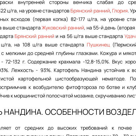
краски внутренней стороны венчика слабая до сре
22 ц/га, на уровне стандартов
Б
рянский ранний
,
Глория
. У
ных всходов (первая копка) 82-177 ц/га, на уровне ст
га выше стандарта
Жуковский ранний
, на 55-й день (вторая
ндарта
Б
рянский ранний
и на 56 ц/га выше стандарта
Удач
 ц/га, на 108 ц/га выше стандарта
Пушкинец
(Пермский
 с мелкими до средней глубины глазками. Кожура и мяко
 - 72-132 г. Содержание крахмала -12,8-15,0%. Вкус хор
93%. Лежкость - 93%. Картофель Нандина устойчив к в
отистой картофельной цистообразующей нематоде. 
осприимчив к возбудителю фитофтороза по ботве и клу
йчив к морщинистой полосчатой мозаике, скручиванию лис
Ь НАНДИНА. ОСОБЕННОСТИ ВОЗДЕ
вляет от средних до высоких требований к почве 