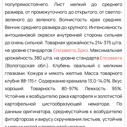
полупрямостоячего. Лист мелкий до среднего
размера, от промежуточного до открытого, от светло-
зеленого до зеленого. Волнистость края средняя.
Венчик среднего размера до крупного. Интенсивность
антоциановой окраски внутренней стороны сильная
до очень сильной. Товарная урожайность 214-375 ц/га,
на уровне стандартов
Елизавета
,
Бриз
. Максимальная
урожайность 380 ц/га, на уровне стандарта
Елизавета
(Вологодская обл.). Клубень овальный с мелкими
глазками. Кожура и мякоть желтые. Масса товарного
клубня 88-115 г. Содержание крахмала 13,0-14,0%. Вкус
хороший. Товарность 80-97%. Лежкость 95%.
Устойчив к возбудителю рака картофеля и золотистой
картофельной цистообразующей нематоде. По
данным оригинатора, среднеустойчив к возбудителю
фитофтороза и вирусу скручивания листьев, устойчив
к морщинистой и полосчатой мозаике.