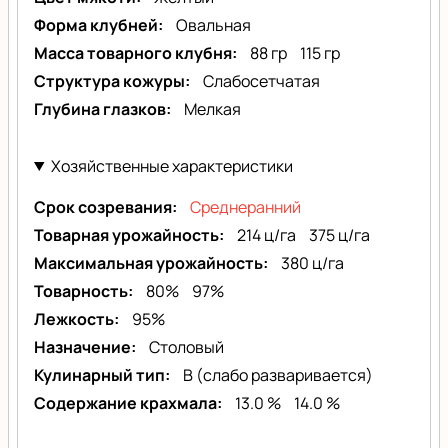
Форма клубней
Овальная
Масса товарного клубня
88 гр
115 гр
Структура кожуры
Слабосетчатая
Глубина глазков
Мелкая
Хозяйственные характеристики
Срок созревания
Среднеранний
Товарная урожайность
214 ц/га
375 ц/га
Максимальная урожайность
380 ц/га
Товарность
80%
97%
Лежкость
95%
Назначение
Столовый
Кулинарный тип
B (слабо разваривается)
Содержание крахмала
13.0 %
14.0 %