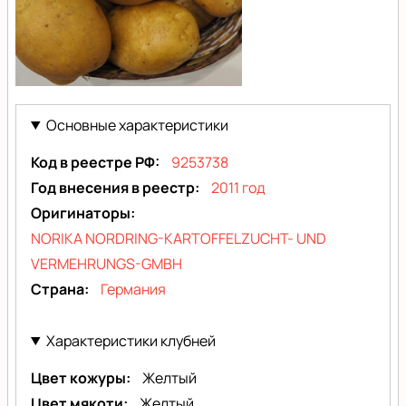
Эстрелла
(Estrella)
Основные характеристики
Код в реестре РФ
9253738
Год внесения в реестр
2011 год
Оригинаторы
NORIKA NORDRING-KARTOFFELZUCHT- UND
VERMEHRUNGS-GMBH
Страна
Германия
Характеристики клубней
Цвет кожуры
Желтый
Цвет мякоти
Желтый