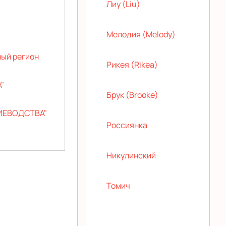
Лиу (Liu)
Мелодия (Melody)
ный регион
Рикея (Rikea)
"
Брук (Brooke)
ИЕВОДСТВА"
Россиянка
Никулинский
Томич