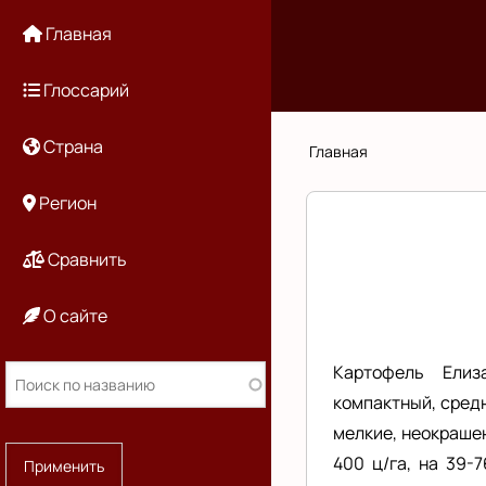
Перейти
Основная
Главная
к
основному
навигация
Глоссарий
содержанию
Страна
Строка
Главная
навигации
Регион
Сравнить
О сайте
Картофель Елиз
компактный, средн
мелкие, неокраше
400 ц/га, на 39-