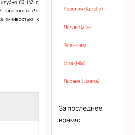
клубня 83-143 г.
Карелия (Karelia)
й. Товарность 79-
приимчивостью к
Лилли (Lilly)
Фламинго
Миа (Mia)
Лисана (Lisana)
За последнее
время: