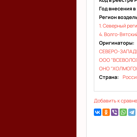
Код в реестре 
Год внесения в
Регион воздел
1. Северный рег
4. Волго-Вятски
Оригинаторы
СЕВЕРО-ЗАПАДН
ООО "ВСЕВОЛО
ОНО "ХОЛМОГО
Страна
Росси
Добавить к сравн