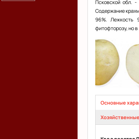
Псковской обл. -
Содержание крахма
96%. Лежкость 9
фитофторозу, но в
Елизавета
Основные хара
(активная
Хозяйственные
вкладка)