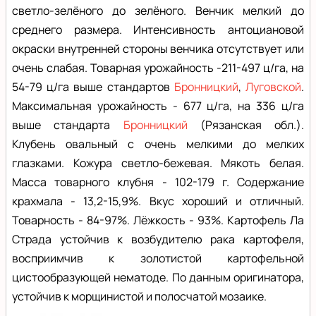
светло-зелёного до зелёного. Венчик мелкий до
среднего размера. Интенсивность антоциановой
окраски внутренней стороны венчика отсутствует или
очень слабая. Товарная урожайность -211-497 ц/га, на
54-79 ц/га выше стандартов
Бронницкий
,
Луговской
.
Максимальная урожайность - 677 ц/га, на 336 ц/га
выше стандарта
Бронницкий
(Рязанская обл.).
Клубень овальный с очень мелкими до мелких
глазками. Кожура светло-бежевая. Мякоть белая.
Масса товарного клубня - 102-179 г. Содержание
крахмала - 13,2-15,9%. Вкус хороший и отличный.
Товарность - 84-97%. Лёжкость - 93%. Картофель Ла
Страда устойчив к возбудителю рака картофеля,
восприимчив к золотистой картофельной
цистообразующей нематоде. По данным оригинатора,
устойчив к морщинистой и полосчатой мозаике.