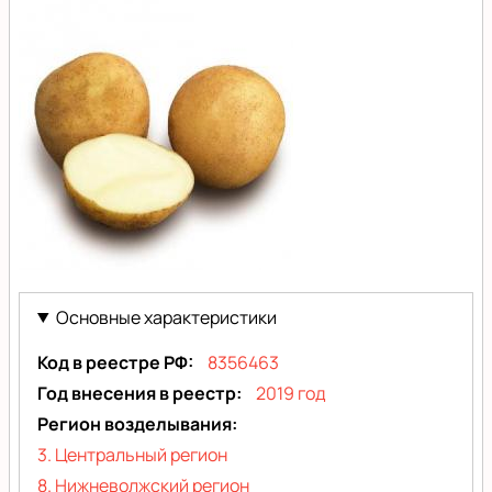
Ла
Страда
Основные характеристики
(La
Код в реестре РФ
8356463
Strada)
Год внесения в реестр
2019 год
Регион возделывания
3. Центральный регион
8. Нижневолжский регион