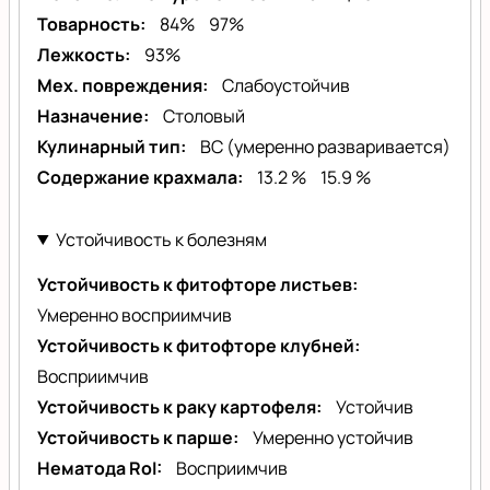
Товарность
84%
97%
Лежкость
93%
Мех. повреждения
Слабоустойчив
Назначение
Столовый
Кулинарный тип
BC (умеренно разваривается)
Содержание крахмала
13.2 %
15.9 %
Устойчивость к болезням
Устойчивость к фитофторе листьев
Умеренно восприимчив
Устойчивость к фитофторе клубней
Восприимчив
Устойчивость к раку картофеля
Устойчив
Устойчивость к парше
Умеренно устойчив
Нематода RoI
Восприимчив