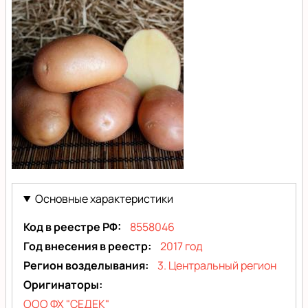
Ажур
Основные характеристики
Код в реестре РФ
8558046
Год внесения в реестр
2017 год
Регион возделывания
3. Центральный регион
Оригинаторы
ООО ФХ "СЕДЕК"