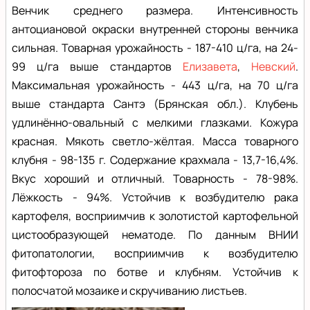
Венчик среднего размера. Интенсивность
антоциановой окраски внутренней стороны венчика
сильная. Товарная урожайность - 187-410 ц/га, на 24-
99 ц/га выше стандартов
Елизавета
,
Невский
.
Максимальная урожайность - 443 ц/га, на 70 ц/га
выше стандарта Сантэ (Брянская обл.). Клубень
удлинённо-овальный с мелкими глазками. Кожура
красная. Мякоть светло-жёлтая. Масса товарного
клубня - 98-135 г. Содержание крахмала - 13,7-16,4%.
Вкус хороший и отличный. Товарность - 78-98%.
Лёжкость - 94%. Устойчив к возбудителю рака
картофеля, восприимчив к золотистой картофельной
цистообразующей нематоде. По данным ВНИИ
фитопатологии, восприимчив к возбудителю
фитофтороза по ботве и клубням. Устойчив к
полосчатой мозаике и скручиванию листьев.