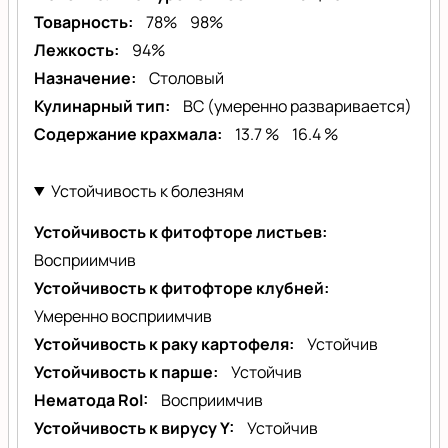
Товарность
78%
98%
Лежкость
94%
Назначение
Столовый
Кулинарный тип
BC (умеренно разваривается)
Содержание крахмала
13.7 %
16.4 %
Устойчивость к болезням
Устойчивость к фитофторе листьев
Восприимчив
Устойчивость к фитофторе клубней
Умеренно восприимчив
Устойчивость к раку картофеля
Устойчив
Устойчивость к парше
Устойчив
Нематода RoI
Восприимчив
Устойчивость к вирусу Y
Устойчив