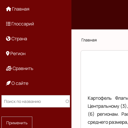
Перейти
Основная
Главная
к
основному
навигация
Глоссарий
содержанию
Страна
Строка
Главная
навигации
Регион
Сравнить
О сайте
Картофель Флагм
Центральному (3)
(6) регионам. Ра
среднего размера