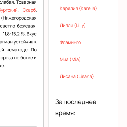
слабая. Товарная
Карелия (Karelia)
бургский
,
Скарб
.
(Нижегородская
Лилли (Lilly)
светло-бежевая.
11,8-15,2 %. Вкус
лагман устойчив к
Фламинго
ей нематоде. По
ороза по ботве и
Миа (Mia)
ке.
Лисана (Lisana)
За последнее
время: