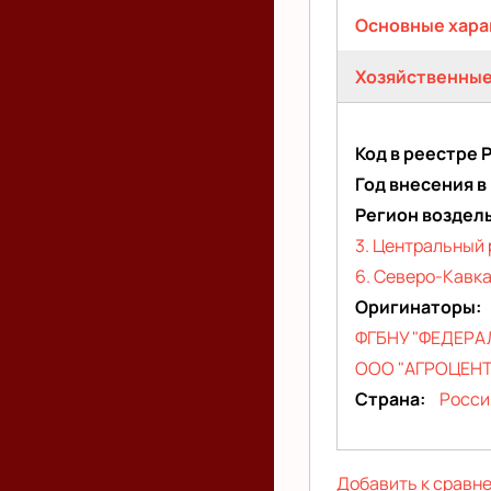
Флагман
Основные хара
(активная
Хозяйственные
вкладка)
Код в реестре 
Год внесения в
Регион воздел
3. Центральный 
6. Северо-Кавка
Оригинаторы
ФГБНУ "ФЕДЕРА
ООО "АГРОЦЕНТ
Страна
Росси
Добавить к сравн