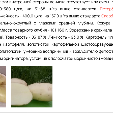
аски внутренней стороны венчика отсутствует или очень 
00-380 ц/га, на 31-68 ц/га выше стандартов
Петер
айность - 400,0 ц/га, на 157,0 ц/га выше стандарта
Скарб
вально-округлый с глазками средней глубины. Кожура 
асса товарного клубня - 101-160 г. Содержание крахмала - 
й. Товарность - 83-87 %. Лежкость - 93,0 %. Картофель Ф
а картофеля, золотистой картофельной цистообразующ
патологии, умеренно восприимчив к возбудителю фитофт
м оригинатора, устойчив к полосчатой морщинистой мозаи
Картофель