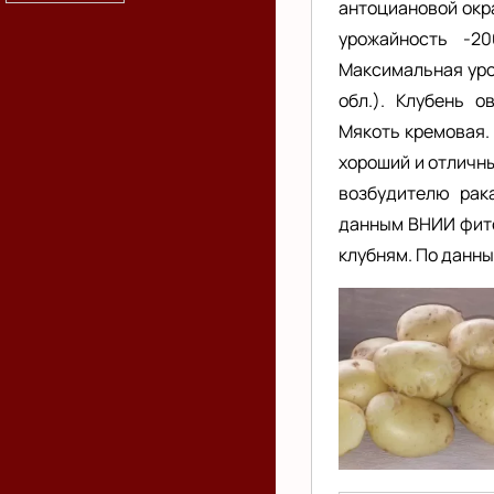
антоциановой окр
урожайность -2
Максимальная урож
обл.). Клубень о
Мякоть кремовая. М
хороший и отличны
возбудителю рак
данным ВНИИ фито
клубням. По данны
Картофель