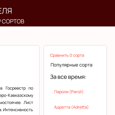
ЕЛЯ
Р СОРТОВ
Сравнить 0 сорта
Популярные сорта
За все время:
 в Госреестр по
Пароли (Paroli)
веро-Кавказскому
мостоячее. Лист
Адретта (Adretta)
а. Интенсивность