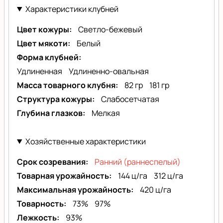
Характеристики клубней
Цвет кожуры
Светло-бежевый
Цвет мякоти
Белый
Форма клубней
Удлиненная
Удлиненно-овальная
Масса товарного клубня
82 гр
181 гр
Структура кожуры
Слабосетчатая
Глубина глазков
Мелкая
Хозяйственные характеристики
Срок созревания
Ранний (раннеспелый)
Товарная урожайность
144 ц/га
312 ц/га
Максимальная урожайность
420 ц/га
Товарность
73%
97%
Лежкость
93%