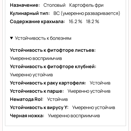
Назначение
Столовый
Картофель фри
Кулинарный тип
BC (умеренно разваривается)
Содержание крахмала
16.2 %
18.2 %
Устойчивость к болезням
Устойчивость к фитофторе листьев
Умеренно восприимчив
Устойчивость к фитофторе клубней
Умеренно устойчив
Устойчивость к раку картофеля
Устойчив
Устойчивость к парше
Умеренно устойчив
Нематода RoI
Устойчив
Устойчивость к вирусу Y
Умеренно устойчив
Черная ножка
Умеренно восприимчив