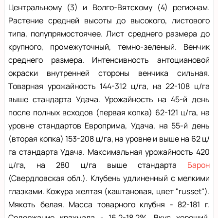
Центральному (3) и Волго-Вятскому (4) регионам.
Растение средней высоты до высокого, листового
типа, полупрямостоячее. Лист среднего размера до
крупного, промежуточный, темно-зеленый. Венчик
среднего размера. Интенсивность антоциановой
окраски внутренней стороны венчика сильная.
Товарная урожайность 144-312 ц/га, на 22-108 ц/га
выше стандарта Удача. Урожайность на 45-й день
после полных всходов (первая копка) 62-121 ц/га, на
уровне стандартов Европрима, Удача, на 55-й день
(вторая копка) 153-208 ц/га, на уровне и выше на 62 ц/
га стандарта Удача. Максимальная урожайность 420
ц/га, на 280 ц/га выше стандарта
Барон
(Свердловская обл.). Клубень удлиненный с мелкими
глазками. Кожура желтая (каштановая, цвет "russet").
Мякоть белая. Масса товарного клубня - 82-181 г.
Содержание крахмала - 16,2-18,2%. Вкус хороший.