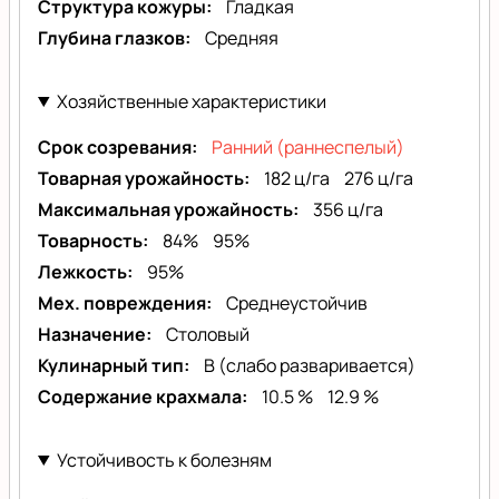
Структура кожуры
Гладкая
Глубина глазков
Средняя
Хозяйственные характеристики
Срок созревания
Ранний (раннеспелый)
Товарная урожайность
182 ц/га
276 ц/га
Максимальная урожайность
356 ц/га
Товарность
84%
95%
Лежкость
95%
Мех. повреждения
Среднеустойчив
Назначение
Столовый
Кулинарный тип
B (слабо разваривается)
Содержание крахмала
10.5 %
12.9 %
Устойчивость к болезням