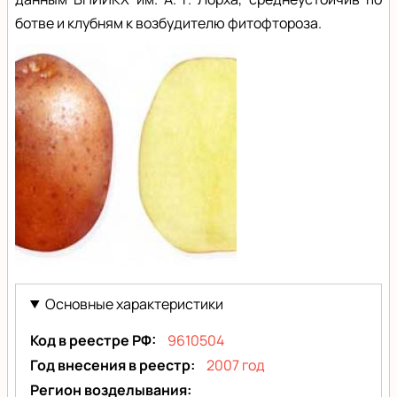
ботве и клубням к возбудителю фитофтороза.
Якутянка
Основные характеристики
Код в реестре РФ
9610504
Год внесения в реестр
2007 год
Регион возделывания