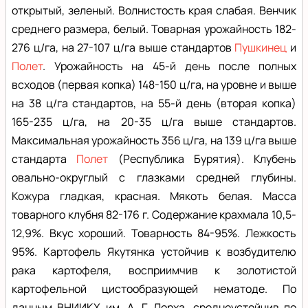
открытый, зеленый. Волнистость края слабая. Венчик
среднего размера, белый. Товарная урожайность 182-
276 ц/га, на 27-107 ц/га выше стандартов
Пушкинец
и
Полет
. Урожайность на 45-й день после полных
всходов (первая копка) 148-150 ц/га, на уровне и выше
на 38 ц/га стандартов, на 55-й день (вторая копка)
165-235 ц/га, на 20-35 ц/га выше стандартов.
Максимальная урожайность 356 ц/га, на 139 ц/га выше
стандарта
Полет
(Республика Бурятия). Клубень
овально-округлый с глазками средней глубины.
Кожура гладкая, красная. Мякоть белая. Масса
товарного клубня 82-176 г. Содержание крахмала 10,5-
12,9%. Вкус хороший. Товарность 84-95%. Лежкость
95%. Картофель Якутянка устойчив к возбудителю
рака картофеля, восприимчив к золотистой
картофельной цистообразующей нематоде. По
данным ВНИИКХ им. А. Г. Лорха, среднеустойчив по