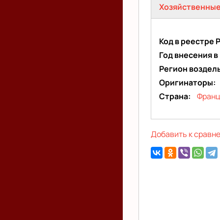
Хозяйственные
вкладка)
Код в реестре 
Год внесения в
Регион воздел
Оригинаторы
Страна
Фран
Добавить к сравн