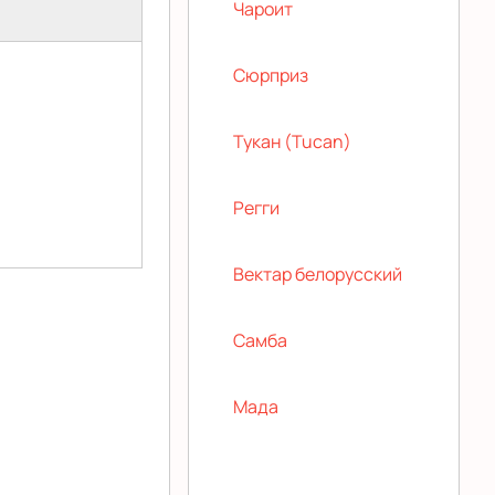
Чароит
Сюрприз
Тукан (Tucan)
Регги
Вектар белорусский
Самба
Мада