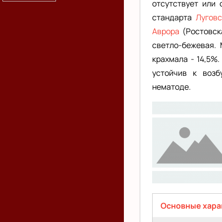
отсутствует или 
стандарта
Луговс
Аврора
(Ростовска
светло-бежевая. 
крахмала - 14,5%.
устойчив к возб
нематоде.
nofoto
Основные хара
(активная