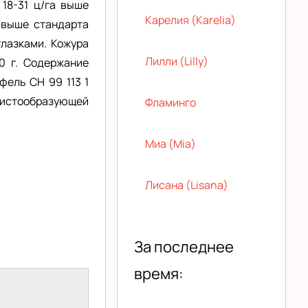
 18-31 ц/га выше
Карелия (Karelia)
а выше стандарта
глазками. Кожура
Лилли (Lilly)
0 г. Содержание
фель СН 99 113 1
цистообразующей
Фламинго
Миа (Mia)
Лисана (Lisana)
За последнее
время: