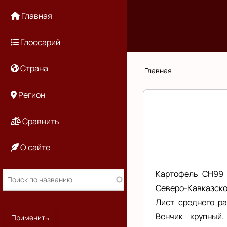
Перейти
Основная
Главная
к
основному
навигация
Глоссарий
содержанию
Страна
Строка
Главная
навигации
Регион
Сравнить
О сайте
Картофель СН99 
Северо-Кавказском
Лист среднего ра
Венчик крупный.