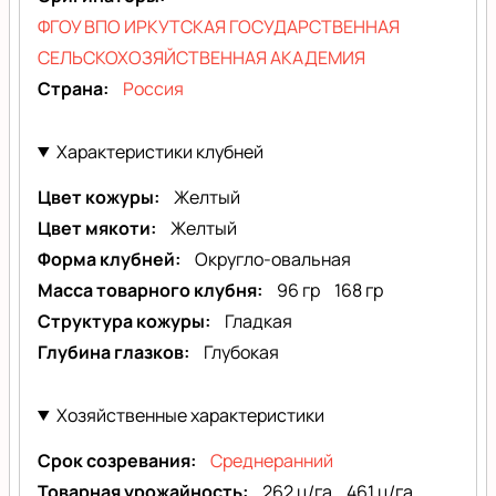
ФГОУ ВПО ИРКУТСКАЯ ГОСУДАРСТВЕННАЯ
СЕЛЬСКОХОЗЯЙСТВЕННАЯ АКАДЕМИЯ
Страна
Россия
Характеристики клубней
Цвет кожуры
Желтый
Цвет мякоти
Желтый
Форма клубней
Округло-овальная
Масса товарного клубня
96 гр
168 гр
Структура кожуры
Гладкая
Глубина глазков
Глубокая
Хозяйственные характеристики
Срок созревания
Среднеранний
Товарная урожайность
262 ц/га
461 ц/га