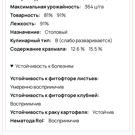
Максимальная урожайность
364 ц/га
Товарность
81%
91%
Лежкость
91%
Назначение
Столовый
Кулинарный тип
B (слабо разваривается)
Содержание крахмала
12.6 %
15.5 %
Устойчивость к болезням
Устойчивость к фитофторе листьев
Умеренно восприимчив
Устойчивость к фитофторе клубней
Восприимчив
Устойчивость к раку картофеля
Устойчив
Нематода RoI
Восприимчив