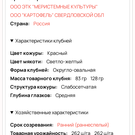
ООО ЭТК "МЕРИСТЕМНЫЕ КУЛЬТУРЫ"
ООО "КАРТОФЕЛЬ" СВЕРДЛОВСКОЙ ОБЛ
Страна
Россия
Характеристики клубней
Цвет кожуры
Красный
Цвет мякоти
Светло-желтый
Форма клубней
Округло-овальная
Масса товарного клубня
83 гр
128 гр
Структура кожуры
Слабосетчатая
Глубина глазков
Средняя
Хозяйственные характеристики
Срок созревания
Ранний (раннеспелый)
Товарная урожайность
262 ц/га
262 ц/га