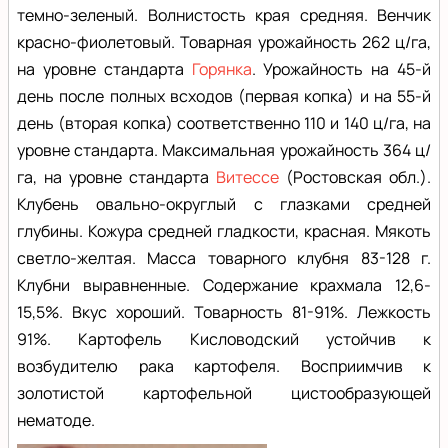
темно-зеленый. Волнистость края средняя. Венчик
красно-фиолетовый. Товарная урожайность 262 ц/га,
на уровне стандарта
Горянка
. Урожайность на 45-й
день после полных всходов (первая копка) и на 55-й
день (вторая копка) соответственно 110 и 140 ц/га, на
уровне стандарта. Максимальная урожайность 364 ц/
га, на уровне стандарта
Витессе
(Ростовская обл.).
Клубень овально-округлый с глазками средней
глубины. Кожура средней гладкости, красная. Мякоть
светло-желтая. Масса товарного клубня 83-128 г.
Клубни выравненные. Содержание крахмала 12,6-
15,5%. Вкус хороший. Товарность 81-91%. Лежкость
91%. Картофель Кисловодский устойчив к
возбудителю рака картофеля. Восприимчив к
золотистой картофельной цистообразующей
нематоде.