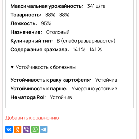
Максимальная урожайность
341 ц/га
Товарность
88%
88%
Лежкость
95%
Назначение
Столовый
Кулинарный тип
B (слабо разваривается)
Содержание крахмала
14.1 %
14.1 %
Устойчивость к болезням
Устойчивость к раку картофеля
Устойчив
Устойчивость к парше
Умеренно устойчив
Нематода RoI
Устойчив
Добавить к сравнению