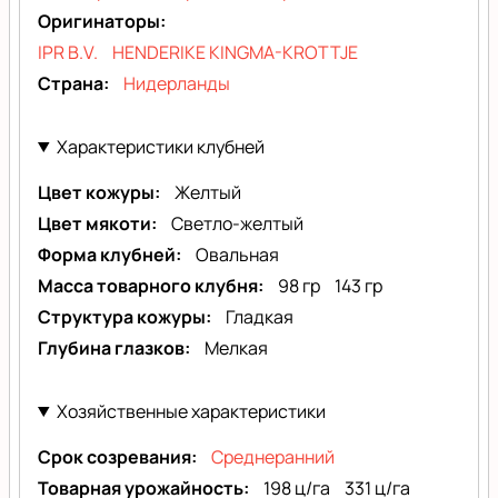
Оригинаторы
IPR B.V.
HENDERIKE KINGMA-KROTTJE
Страна
Нидерланды
Характеристики клубней
Цвет кожуры
Желтый
Цвет мякоти
Светло-желтый
Форма клубней
Овальная
Масса товарного клубня
98 гр
143 гр
Структура кожуры
Гладкая
Глубина глазков
Мелкая
Хозяйственные характеристики
Срок созревания
Среднеранний
Товарная урожайность
198 ц/га
331 ц/га