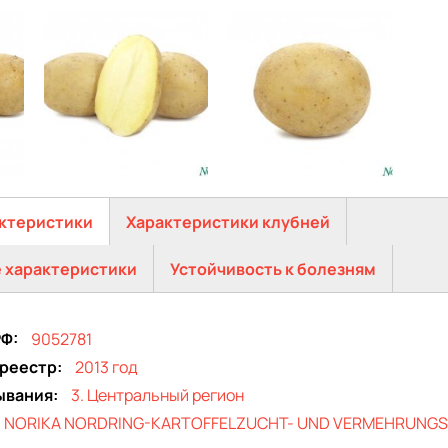
Тукан
Тукан
ктеристики
Характеристики клубней
 характеристики
Устойчивость к болезням
РФ
9052781
 реестр
2013 год
ывания
3. Центральный регион
NORIKA NORDRING-KARTOFFELZUCHT- UND VERMEHRUNG