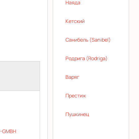
Наяда
Кетский
Санибель (Sanibel)
Родрига (Rodriga)
Варяг
Престиж
Пушкинец
S-GMBH