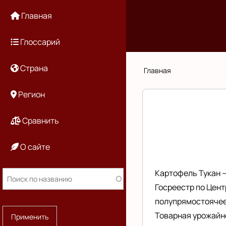
Перейти
Основная
Главная
к
основному
навигация
Глоссарий
содержанию
Страна
Строка
Главная
навигации
Регион
Сравнить
О сайте
Картофель Тукан —
Госреестр по Цент
полупрямостоячее.
Товарная урожайно