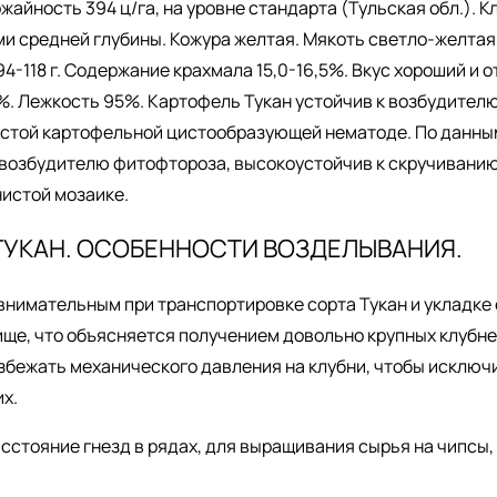
айность 394 ц/га, на уровне стандарта (Тульская обл.). К
ми средней глубины. Кожура желтая. Мякоть светло-желтая
94-118 г. Содержание крахмала 15,0-16,5%. Вкус хороший и 
. Лежкость 95%. Картофель Тукан устойчив к возбудителю
истой картофельной цистообразующей нематоде. По данны
 возбудителю фитофтороза, высокоустойчив к скручиванию
истой мозаике.
ТУКАН. ОСОБЕННОСТИ ВОЗДЕЛЫВАНИЯ.
нимательным при транспортировке сорта Тукан и укладке 
ще, что объясняется получением довольно крупных клубне
збежать механического давления на клубни, чтобы исключ
их.
стояние гнезд в рядах, для выращивания сырья на чипсы,