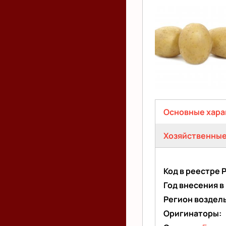
Тукан
Основные хара
(активная
Хозяйственные
вкладка)
Код в реестре 
Год внесения в
Регион воздел
Оригинаторы