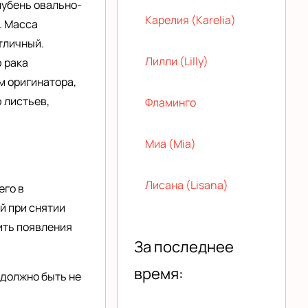
лубень овально-
Карелия (Karelia)
. Масса
отличный.
Лилли (Lilly)
 рака
м оригинатора,
 листьев,
Фламинго
Миа (Mia)
Лисана (Lisana)
его в
й при снятии
ить появления
За последнее
время:
 должно быть не