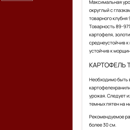
Максимальная урож
округлый с глазка
товарного клубня 
Товарность 89-97%
картофеля, золот
среднеустойчив к
устойчив к морщин
КАРТОФЕЛЬ 
Необходимо быть в
картофелехранили
урожая. Следует и
темных пятен на н
Рекомендуемое рас
более 30 см.