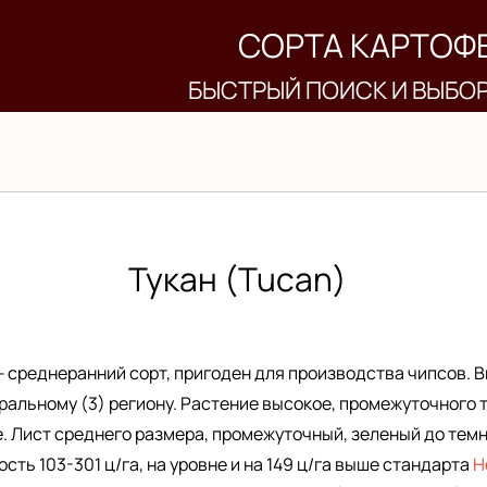
СОРТА КАРТОФ
БЫСТРЫЙ ПОИСК И ВЫБО
Тукан (Tucan)
 среднеранний сорт, пригоден для производства чипсов. 
ральному (3) региону. Растение высокое, промежуточного т
 Лист среднего размера, промежуточный, зеленый до темн
сть 103-301 ц/га, на уровне и на 149 ц/га выше стандарта
Н