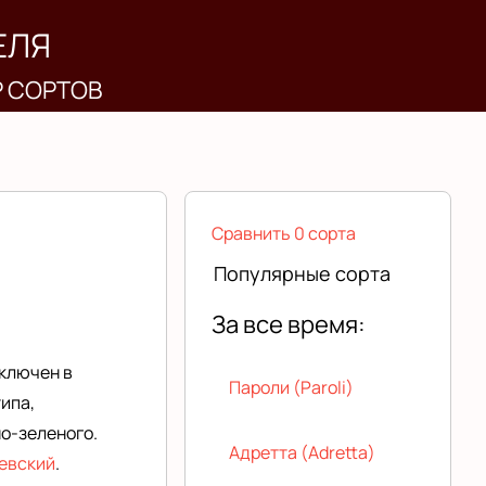
ЕЛЯ
Р СОРТОВ
Сравнить 0 сорта
Популярные сорта
За все время:
Включен в
Пароли (Paroli)
ипа,
о-зеленого.
Адретта (Adretta)
евский
.