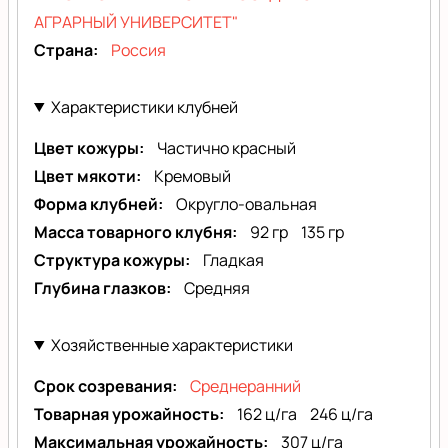
АГРАРНЫЙ УНИВЕРСИТЕТ"
Страна
Россия
Характеристики клубней
Цвет кожуры
Частично красный
Цвет мякоти
Кремовый
Форма клубней
Округло-овальная
Масса товарного клубня
92 гр
135 гр
Структура кожуры
Гладкая
Глубина глазков
Средняя
Хозяйственные характеристики
Срок созревания
Среднеранний
Товарная урожайность
162 ц/га
246 ц/га
Максимальная урожайность
307 ц/га