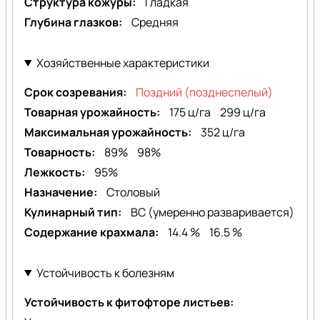
Структура кожуры
Гладкая
Глубина глазков
Средняя
Хозяйственные характеристики
Срок созревания
Поздний (позднеспелый)
Товарная урожайность
175 ц/га
299 ц/га
Максимальная урожайность
352 ц/га
Товарность
89%
98%
Лежкость
95%
Назначение
Столовый
Кулинарный тип
BC (умеренно разваривается)
Содержание крахмала
14.4 %
16.5 %
Устойчивость к болезням
Устойчивость к фитофторе листьев