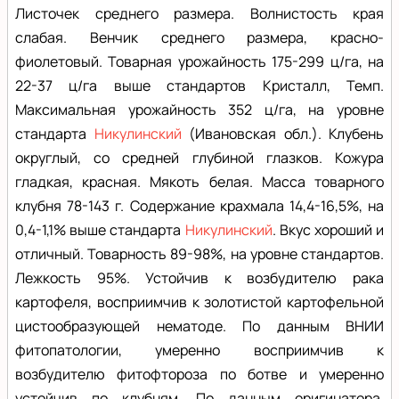
Листочек среднего размера. Волнистость края
слабая. Венчик среднего размера, красно-
фиолетовый. Товарная урожайность 175-299 ц/га, на
22-37 ц/га выше стандартов Кристалл, Темп.
Максимальная урожайность 352 ц/га, на уровне
стандарта
Никулинский
(Ивановская обл.). Клубень
округлый, со средней глубиной глазков. Кожура
гладкая, красная. Мякоть белая. Масса товарного
клубня 78-143 г. Содержание крахмала 14,4-16,5%, на
0,4-1,1% выше стандарта
Никулинский
. Вкус хороший и
отличный. Товарность 89-98%, на уровне стандартов.
Лежкость 95%. Устойчив к возбудителю рака
картофеля, восприимчив к золотистой картофельной
цистообразующей нематоде. По данным ВНИИ
фитопатологии, умеренно восприимчив к
возбудителю фитофтороза по ботве и умеренно
устойчив по клубням. По данным оригинатора,