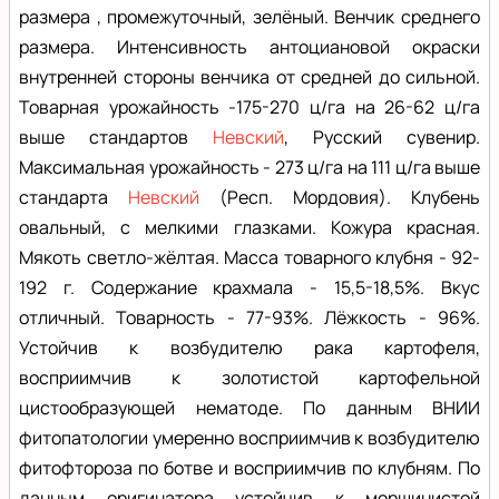
размера , промежуточный, зелёный. Венчик среднего
размера. Интенсивность антоциановой окраски
внутренней стороны венчика от средней до сильной.
Товарная урожайность -175-270 ц/га на 26-62 ц/га
выше стандартов
Невский
, Русский сувенир.
Максимальная урожайность - 273 ц/га на 111 ц/га выше
стандарта
Невский
(Респ. Мордовия). Клубень
овальный, с мелкими глазками. Кожура красная.
Мякоть светло-жёлтая. Масса товарного клубня - 92-
192 г. Содержание крахмала - 15,5-18,5%. Вкус
отличный. Товарность - 77-93%. Лёжкость - 96%.
Устойчив к возбудителю рака картофеля,
восприимчив к золотистой картофельной
цистообразующей нематоде. По данным ВНИИ
фитопатологии умеренно восприимчив к возбудителю
фитофтороза по ботве и восприимчив по клубням. По
данным оригинатора устойчив к морщинистой