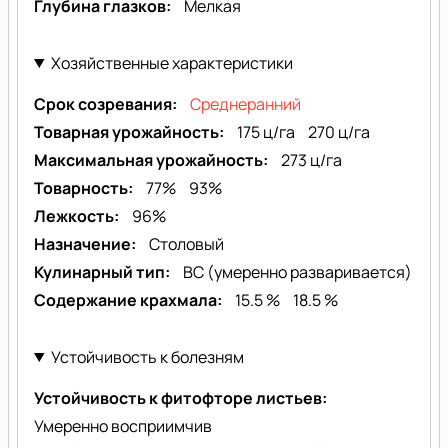
Глубина глазков
Мелкая
Хозяйственные характеристики
Срок созревания
Среднеранний
Товарная урожайность
175 ц/га
270 ц/га
Максимальная урожайность
273 ц/га
Товарность
77%
93%
Лежкость
96%
Назначение
Столовый
Кулинарный тип
BC (умеренно разваривается)
Содержание крахмала
15.5 %
18.5 %
Устойчивость к болезням
Устойчивость к фитофторе листьев
Умеренно восприимчив