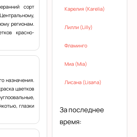
неранний сорт
Карелия (Karelia)
Центральному,
ному регионам.
Лилли (Lilly)
етков красно-
Фламинго
Миа (Mia)
го назначения.
Лисана (Lisana)
краска цветков
углоовальные,
якотью, глазки
За последнее
время: