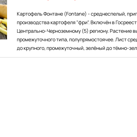
Картофель Фонтане (Fontane) - среднеспелый, при
производства картофеля "фри". Включён в Госреест
Центрально-Черноземному (5) региону. Растение в
промежуточного типа, полупрямостоячее. Лист сре
до крупного, промежуточный, зелёный до тёмно-зел