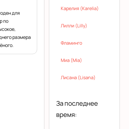
Карелия (Karelia)
годен для
р по
Лилли (Lilly)
ысокое,
днего размера
Фламинго
ёного.
Миа (Mia)
Лисана (Lisana)
За последнее
время: