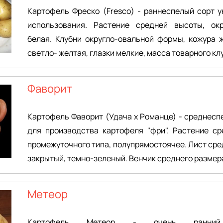
Картофель Фреско (Fresco) - раннеспелый сорт 
использования. Растение средней высоты, ок
белая. Клубни округло-овальной формы, кожура 
светло- желтая, глазки мелкие, масса товарного клуб
Фаворит
Картофель Фаворит (Удача х Романце) - среднесп
для производства картофеля "фри". Растение ср
промежуточного типа, полупрямостоячее. Лист сре
закрытый, темно-зеленый. Венчик среднего размер
Метеор
Картофель Метеор - очень ранний,