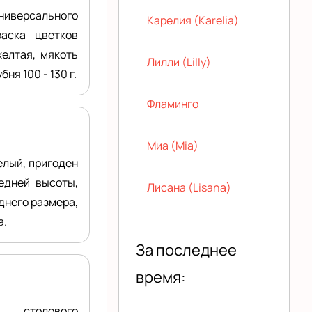
универсального
Карелия (Karelia)
раска цветков
желтая, мякоть
Лилли (Lilly)
ня 100 - 130 г.
Фламинго
Миа (Mia)
елый, пригоден
едней высоты,
Лисана (Lisana)
днего размера,
а.
За последнее
время:
 столового