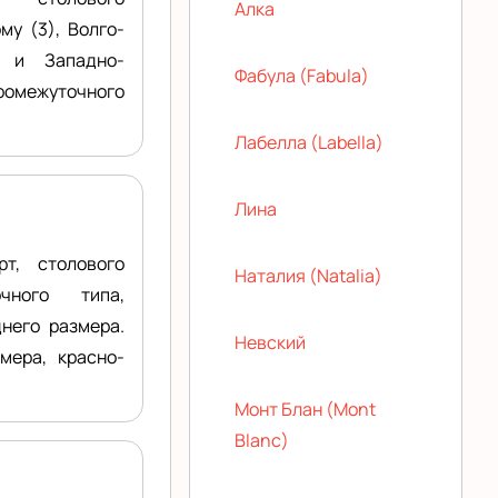
Алка
му (3), Волго-
) и Западно-
Фабула (Fabula)
ромежуточного
Лабелла (Labella)
Лина
т, столового
Наталия (Natalia)
чного типа,
него размера.
Невский
мера, красно-
Монт Блан (Mont
Blanc)