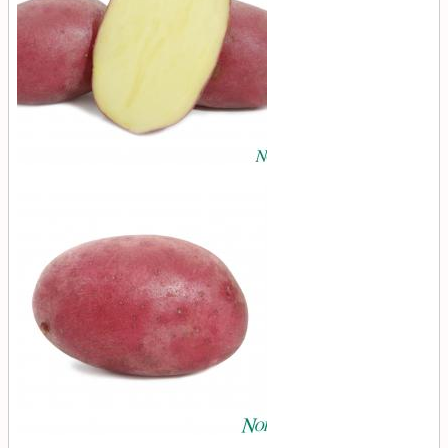
Романце
(Romanze)