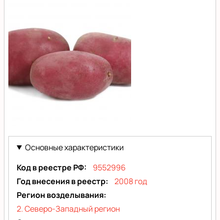
Романце
(Romanze)
Романце
(Romanze)
Основные характеристики
Код в реестре РФ
9552996
Год внесения в реестр
2008 год
Регион возделывания
2. Северо-Западный регион