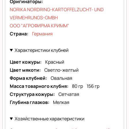
Оригинаторы
NORIKA NORDRING-KARTOFFELZUCHT- UND
VERMEHRUNGS-GMBH
ООО "АГРОФИРМА КРИММ"
Страна
Германия
Характеристики клубней
Цвет кожуры
Красный
Цвет мякоти
Светло-желтый
Форма клубней
Овальная
Масса товарного клубня
80 гр
156 гр
Структура кожуры
Сетчатая
Глубина глазков
Мелкая
Хозяйственные характеристики