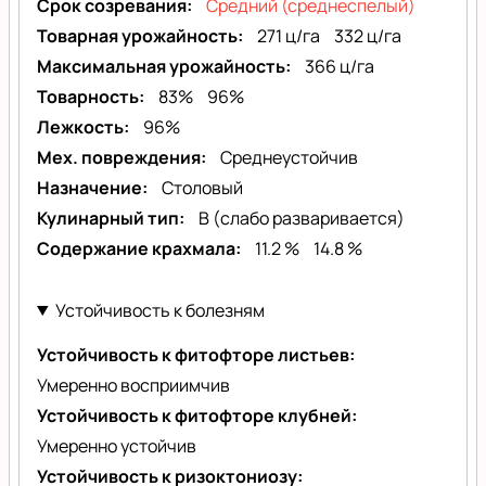
Срок созревания
Средний (среднеспелый)
Товарная урожайность
271 ц/га
332 ц/га
Максимальная урожайность
366 ц/га
Товарность
83%
96%
Лежкость
96%
Мех. повреждения
Среднеустойчив
Назначение
Столовый
Кулинарный тип
B (слабо разваривается)
Содержание крахмала
11.2 %
14.8 %
Устойчивость к болезням
Устойчивость к фитофторе листьев
Умеренно восприимчив
Устойчивость к фитофторе клубней
Умеренно устойчив
Устойчивость к ризоктониозу