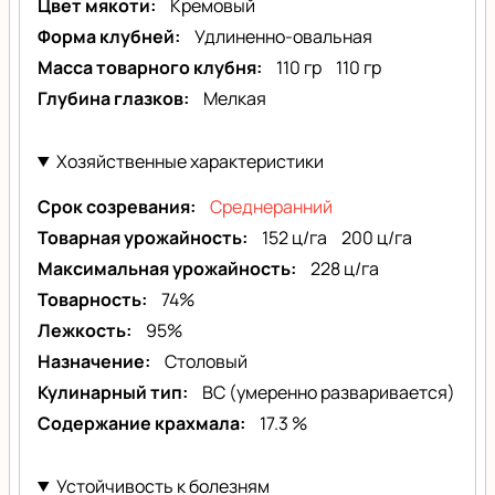
Цвет мякоти
Кремовый
Форма клубней
Удлиненно-овальная
Масса товарного клубня
110 гр
110 гр
Глубина глазков
Мелкая
Хозяйственные характеристики
Срок созревания
Среднеранний
Товарная урожайность
152 ц/га
200 ц/га
Максимальная урожайность
228 ц/га
Товарность
74%
Лежкость
95%
Назначение
Столовый
Кулинарный тип
BC (умеренно разваривается)
Содержание крахмала
17.3 %
Устойчивость к болезням