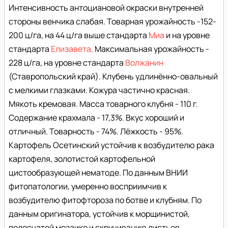
Интенсивность антоциановой окраски внутренней
стороны венчика слабая. Товарная урожайность -152-
200 ц/га, на 44 ц/га выше стандарта
Миа
и на уровне
стандарта
Елизавета
. Максимальная урожайность -
228 ц/га, на уровне стандарта
Волжанин
(Ставропольский край). Клубень удлинённо-овальный
с мелкими глазками. Кожура частично красная.
Мякоть кремовая. Масса товарного клубня - 110 г.
Содержание крахмала - 17,3%. Вкус хороший и
отличный. Товарность - 74%. Лёжкость - 95%.
Картофель Осетинский устойчив к возбудителю рака
картофеля, золотистой картофельной
цистообразующей нематоде. По данным ВНИИ
фитопатологии, умеренно восприимчив к
возбудителю фитофтороза по ботве и клубням. По
данным оригинатора, устойчив к морщинистой,
полосчатой мозаике и скручиванию листьев.