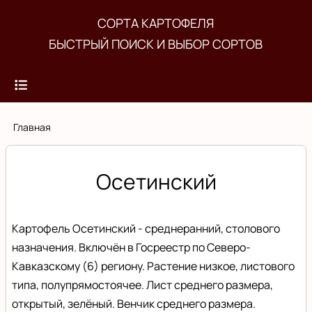
Перейти
СОРТА КАРТОФЕЛЯ
к
БЫСТРЫЙ ПОИСК И ВЫБОР СОРТОВ
основному
содержанию
Строка
Главная
навигации
Осетинский
Картофель Осетинский - среднеранний, столового
назначения. Включён в Госреестр по Северо-
Кавказскому (6) региону. Растение низкое, листового
типа, полупрямостоячее. Лист среднего размера,
открытый, зелёный. Венчик среднего размера.