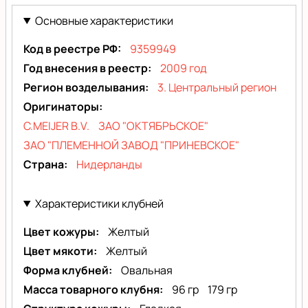
Мелодия
(Melody)
Основные характеристики
Код в реестре РФ
9359949
Год внесения в реестр
2009 год
Регион возделывания
3. Центральный регион
Оригинаторы
C.MEIJER B.V.
ЗАО "ОКТЯБРЬСКОЕ"
ЗАО "ПЛЕМЕННОЙ ЗАВОД "ПРИНЕВСКОЕ"
Страна
Нидерланды
Характеристики клубней
Цвет кожуры
Желтый
Цвет мякоти
Желтый
Форма клубней
Овальная
Масса товарного клубня
96 гр
179 гр