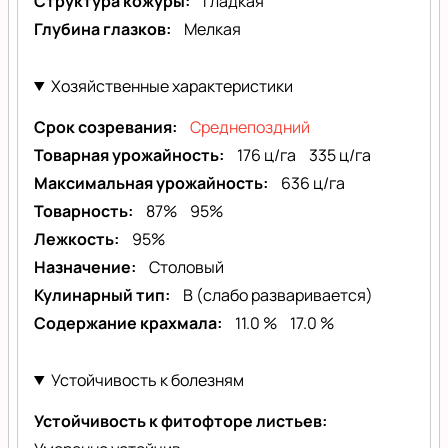
Структура кожуры
Гладкая
Глубина глазков
Мелкая
Хозяйственные характеристики
Срок созревания
Среднепоздний
Товарная урожайность
176 ц/га
335 ц/га
Максимальная урожайность
636 ц/га
Товарность
87%
95%
Лежкость
95%
Назначение
Столовый
Кулинарный тип
B (слабо разваривается)
Содержание крахмала
11.0 %
17.0 %
Устойчивость к болезням
Устойчивость к фитофторе листьев