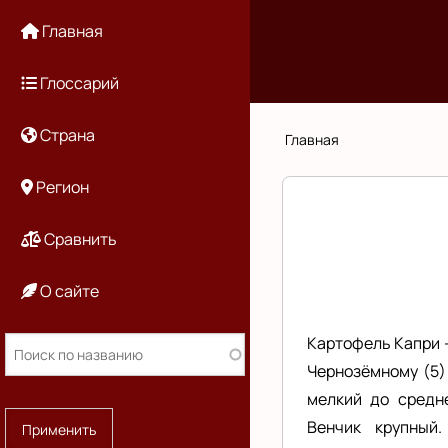
Перейти
Основная
Главная
к
основному
навигация
Глоссарий
содержанию
Страна
Строка
Главная
навигации
Регион
Сравнить
О сайте
Картофель Капри -
Чернозёмному (5)
мелкий до средне
Венчик крупный.