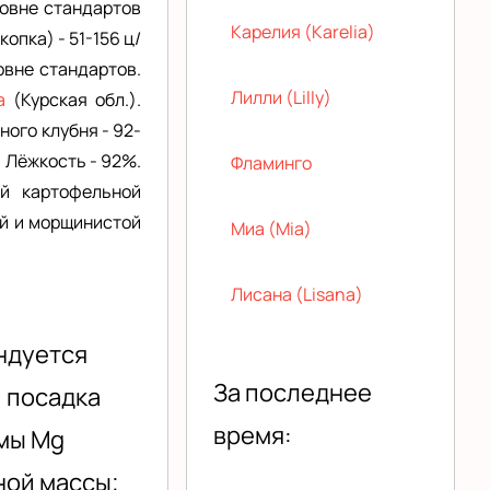
ровне стандартов
Карелия (Karelia)
опка) - 51-156 ц/
ровне стандартов.
Лилли (Lilly)
та
(Курская обл.).
ного клубня - 92-
. Лёжкость - 92%.
Фламинго
ой картофельной
ой и морщинистой
Миа (Mia)
Лисана (Lisana)
ендуется
За последнее
 посадка
время:
рмы Mg
ной массы;