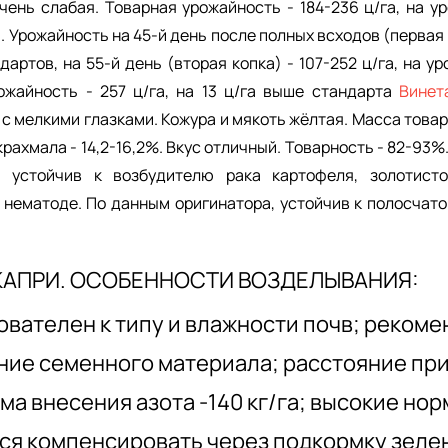
чень слабая. Товарная урожайность - 184-236 ц/га, на у
а
. Урожайность на 45-й день после полных всходов (первая к
ндартов, на 55-й день (вторая копка) - 107-252 ц/га, на у
жайность - 257 ц/га, на 13 ц/га выше стандарта
Вине
с мелкими глазками. Кожура и мякоть жёлтая. Масса товар
крахмала - 14,2-16,2%. Вкус отличный. Товарность - 82-93%
 устойчив к возбудителю рака картофеля, золотист
нематоде. По данным оригинатора, устойчив к полосчат
КАПРИ. ОСОБЕННОСТИ ВОЗДЕЛЫВАНИЯ:
ователен к типу и влажности почв; реком
ие семенного материала; расстояние при
рма внесения азота -140 кг/га; высокие но
ся компенсировать через подкормку зеле