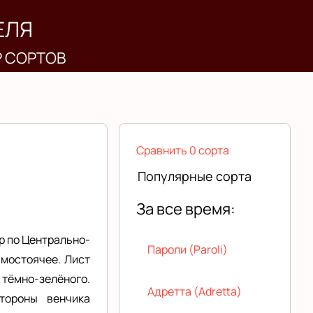
ЕЛЯ
Р СОРТОВ
Сравнить 0 сорта
Популярные сорта
За все время:
р по Центрально-
Пароли (Paroli)
ямостоячее. Лист
тёмно-зелёного.
Адретта (Adretta)
тороны венчика