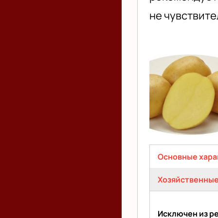
не чувствите
Капри
(Capri)
Основные хара
(активная
Хозяйственные
вкладка)
Исключен из р