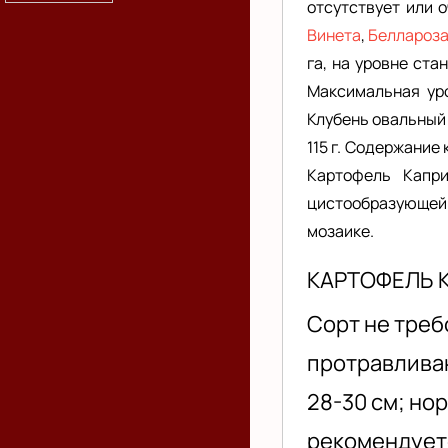
отсутствует или о
Винета
,
Беллароз
га, на уровне ста
Максимальная уро
Клубень овальный 
115 г. Содержание 
Картофель Капри
цистообразующей 
мозаике.
КАРТОФЕЛЬ 
Сорт не треб
протравливан
28-30 см; но
рекомендует