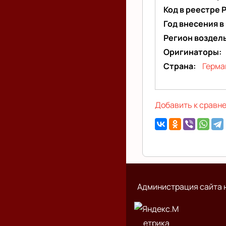
Код в реестре 
Год внесения в
Регион воздел
Оригинаторы
Страна
Герма
Добавить к сравн
Администрация сайта н