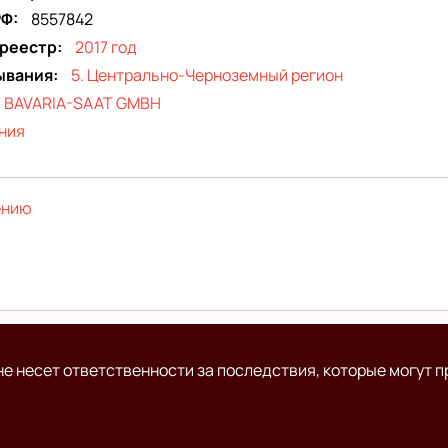
РФ
8557842
 реестр
2017 год
ывания
5. Центрально-Черноземный регион
BAVARIA-SAAT GMBH
ния
ению
е несет ответственности за последствия, которые могут п