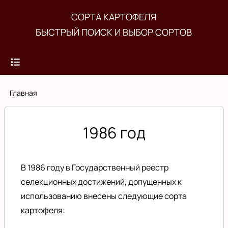
Перейти
СОРТА КАРТОФЕЛЯ
к
БЫСТРЫЙ ПОИСК И ВЫБОР СОРТОВ
основному
содержанию
Строка
Главная
навигации
1986 год
В 1986 году в
Государственный реестр
селекционных достижений, допущенных к
использованию
внесены следующие сорта
картофеля: