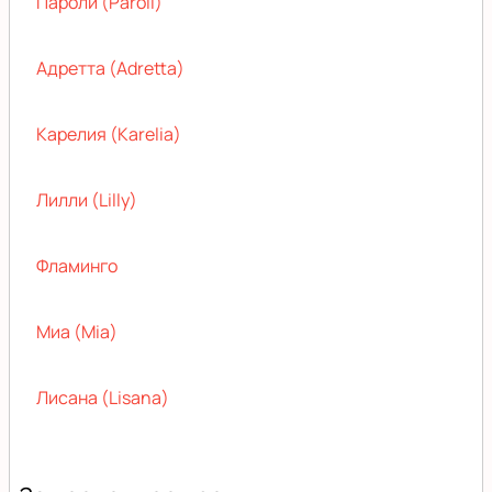
Пароли (Paroli)
Адретта (Adretta)
Карелия (Karelia)
Лилли (Lilly)
Фламинго
Миа (Mia)
Лисана (Lisana)