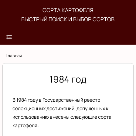
Перейти
СОРТА КАРТОФЕЛЯ
к
БЫСТРЫЙ ПОИСК И ВЫБОР СОРТОВ
основному
содержанию
Строка
Главная
навигации
1984 год
В 1984 году в
Государственный реестр
селекционных достижений, допущенных к
использованию
внесены следующие сорта
картофеля: