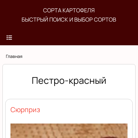
Перейти
СОРТА КАРТОФЕЛЯ
к
БЫСТРЫЙ ПОИСК И ВЫБОР СОРТОВ
основному
содержанию
Строка
Главная
навигации
Пестро-красный
Сюрприз